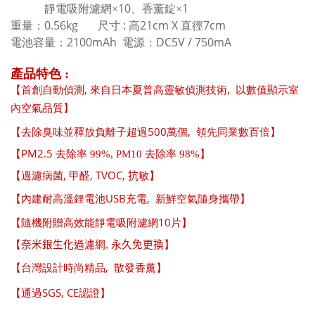
10
1
靜電吸附濾網×
、香薰錠×
0.56kg
:
21cm X
7cm
重量：
尺寸
高
直徑
2100mAh
DC5V / 750mA
電池容量：
電源：
產品特色
:
,
【首創自動偵測
來自日本夏普高靈敏偵測技術,
以數值顯示室
內空氣品質】
500
,
【
去除臭味並
釋放負離子超過
萬個
領先同業數百倍】
PM2.5
【
去除率
99%, PM10
去除率
98%
】
,
, TVOC,
【
過濾病菌
甲醛
抗
敏
】
USB
,
【內建耐高溫鋰電池
充電
新鮮空氣隨身攜帶】
10
【隨機附贈高效能靜電吸附濾網
片】
【
奈米銀生化過濾網
,
永久免更換
】
,
【台灣設計時尚精品
散發香薰】
SGS, CE
【通過
認證】