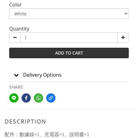
Color
Quantity
ADD TO CART
Delivery Options
SHARE
DESCRIPTION
配件：數據線×
1
、充電器×
1
、說明書×
1