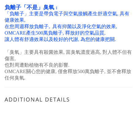
負離子「不是」臭氧
:
「負離子」主要是帶負電子與空氣接觸產生舒適空氣
,
具有
健康效果
,
在您周週釋放負離子
,
具有抑菌以及淨化空氣的效果
,
OMCARE
產生
500
萬負離子
,
釋放好的空氣品質
,
讓人體有舒適效果以及較好的代謝
,
為您的健康把關
.
「臭氧」主要具有殺菌效果
,
當臭氧濃度過高
,
對人體不但有
傷害
,
也對周遭動植物有不良的影響
.
OMCARE
關心您的健康
,
僅會釋放
500
萬負離子
,
並不會釋放
任何臭氧
.
ADDITIONAL DETAILS