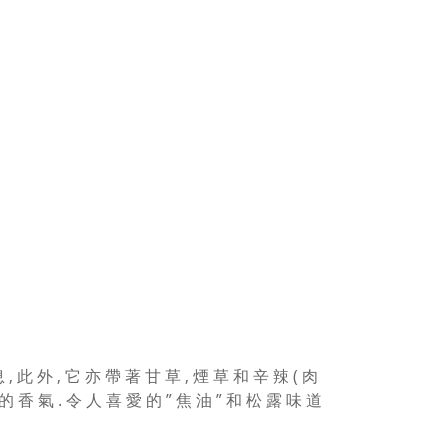
 此 外 , 它 亦 帶 著 甘 草 , 煙 草 和 辛 辣 ( 肉
 的 香 氣 . 令 人 喜 愛 的 ” 焦 油 ” 和 松 露 味 道