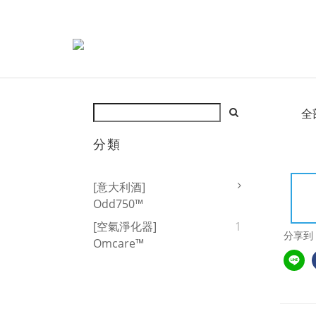
全
分類
[意大利酒]
Odd750™
[空氣淨化器]
1
分享到
Omcare™