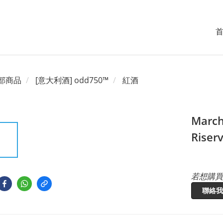
部商品
[意大利酒] odd750™
紅酒
March
Riser
若想購買
聯絡我