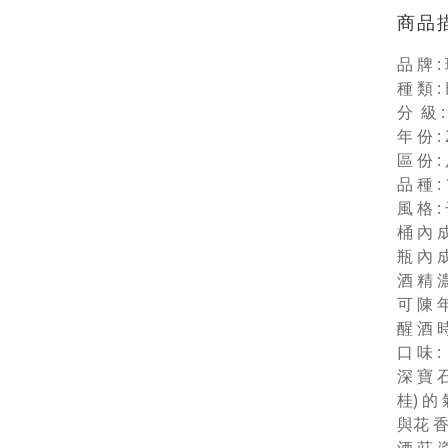
商品
品 牌 :
種 類 :
分 級 : 
年 份 : 
區 份 :
品 種 :
風 格 :
桶 內 成
瓶 內 成
酒 精 濃 
可 陳 年
醒 酒 時
口 味 :
深 寶 石
桂) 的 
與花 香 