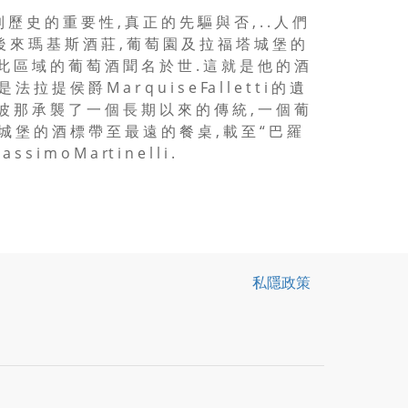
 史 的 重 要 性 , 真 正 的 先 驅 與 否 , . . 人 們
就 是 後 來 瑪 基 斯 酒 莊 , 葡 萄 園 及 拉 福 塔 城 堡 的
 此 區 域 的 葡 萄 酒 聞 名 於 世 . 這 就 是 他 的 酒
提 侯 爵 M a r q u i s e Fa l l e t t i 的 遺
阿 波 那 承 襲 了 一 個 長 期 以 來 的 傳 統 , 一 個 葡
城 堡 的 酒 標 帶 至 最 遠 的 餐 桌 , 載 至 “ 巴 羅
s i m o M a rt i n e l l i .
私隱政策