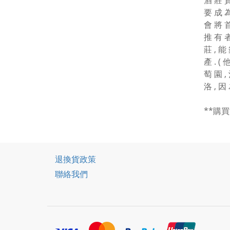
酒 莊 資
要 成 為
會 將 首
推 有 者
莊 , 能 
產 . (
萄 園 ,
洛 , 因 為
**購
退換貨政策
聯絡我們