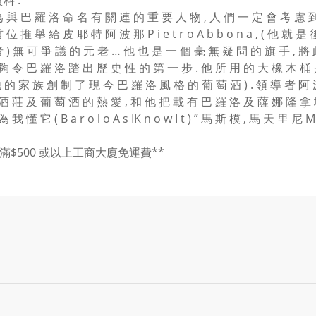
料 :
 與 巴 羅 洛 命 名 有 關 連 的 重 要 人 物 , 人 們 一 定 會 考 慮 到 歷
 位 推 舉 給 皮 耶 特 阿 波 那 P i e t r o A b b o n a , ( 他 
 ) 無 可 爭 議 的 元 老 … 他 也 是 一 個 毫 無 疑 問 的 旗 手 , 將
夠 令 巴 羅 洛 踏 出 歷 史 性 的 第 一 步 . 他 所 用 的 大 橡 木 桶 是 法 拉 
 他 的 家 族 創 制 了 現 今 巴 羅 洛 風 格 的 葡 萄 酒 ) . 領 導 者 
 酒 莊 及 葡 萄 酒 的 熱 愛 , 和 他 把 載 有 巴 羅 洛 及 薩 娜 隆 拿 
 我 懂 它 ( B a r o l o A s IK n o w I t ) ” 馬 斯 模 , 馬 天 里 尼 M a s 
買滿$500 或以上工商大廈免運費**