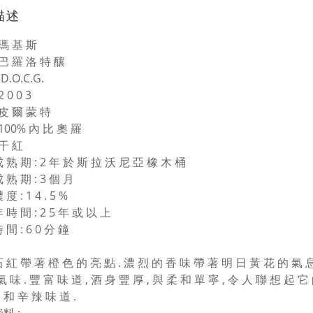
描述
 瑪 基 斯
 巴 羅 洛 特 釀
D.O.C.G.
2 0 0 3
 皮 爾 蒙 特
 100% 內 比 奧 羅
 干 紅
 熟 期 : 2 年 於 斯 拉 沃 尼 亞 橡 木 桶
 熟 期 : 3 個 月
度 : 1 4 . 5 %
 時 間 : 2 5 年 或 以 上
 間 : 6 0 分 鐘
 紅 帶 著 橙 色 的 亮 點 . 濃 烈 的 香 味 帶 著 明 日 黃 花 的 氣 息 ,
氣 味 . 豐 富 味 道 , 酒 身 豐 厚 , 與 柔 和 單 寧 , 令 人 聯 想 起 它
和 辛 辣 味 道 .