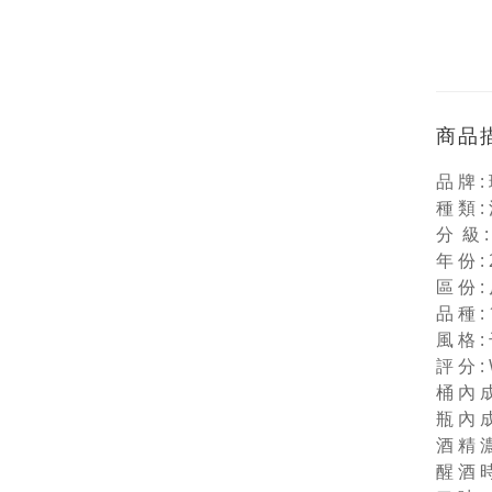
商品
品 牌 :
種 類 :
分 級 : 
年 份 : 
區 份 :
品 種 :
風 格 :
評 分 :
桶 內 成
瓶 內 成
酒 精 濃 
醒 酒 時