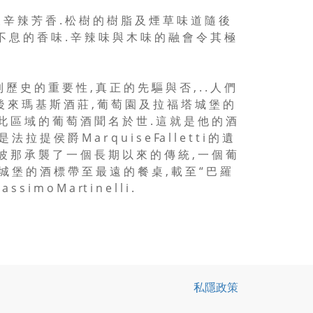
及 辛 辣 芳 香 . 松 樹 的 樹 脂 及 煙 草 味 道 隨 後
 不 息 的 香 味 . 辛 辣 味 與 木 味 的 融 會 令 其 極
 史 的 重 要 性 , 真 正 的 先 驅 與 否 , . . 人 們
就 是 後 來 瑪 基 斯 酒 莊 , 葡 萄 園 及 拉 福 塔 城 堡 的
 此 區 域 的 葡 萄 酒 聞 名 於 世 . 這 就 是 他 的 酒
提 侯 爵 M a r q u i s e Fa l l e t t i 的 遺
阿 波 那 承 襲 了 一 個 長 期 以 來 的 傳 統 , 一 個 葡
城 堡 的 酒 標 帶 至 最 遠 的 餐 桌 , 載 至 “ 巴 羅
s i m o M a rt i n e l l i .
私隱政策