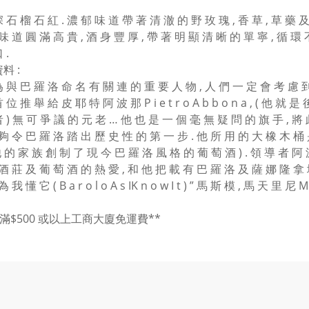
 石 榴 石 紅 . 濃 郁 味 道 帶 著 清 澈 的 野 玫 瑰 , 香 草 , 草 藥 
 味 道 圓 滿 高 貴 , 酒 身 豐 厚 , 帶 著 明 顯 清 晰 的 單 寧 , 循 環
 .
料 :
 與 巴 羅 洛 命 名 有 關 連 的 重 要 人 物 , 人 們 一 定 會 考 慮 到 歷
 位 推 舉 給 皮 耶 特 阿 波 那 P i e t r o A b b o n a , ( 他 
 ) 無 可 爭 議 的 元 老 … 他 也 是 一 個 毫 無 疑 問 的 旗 手 , 將
夠 令 巴 羅 洛 踏 出 歷 史 性 的 第 一 步 . 他 所 用 的 大 橡 木 桶 是 法 拉 
 他 的 家 族 創 制 了 現 今 巴 羅 洛 風 格 的 葡 萄 酒 ) . 領 導 者 
 酒 莊 及 葡 萄 酒 的 熱 愛 , 和 他 把 載 有 巴 羅 洛 及 薩 娜 隆 拿 
 我 懂 它 ( B a r o l o A s IK n o w I t ) ” 馬 斯 模 , 馬 天 里 尼 M a s 
買滿$500 或以上工商大廈免運費**