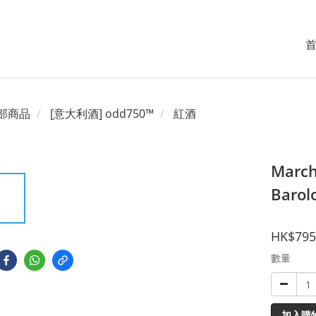
部商品
[意大利酒] odd750™
紅酒
March
Barol
HK$795
數量
加入購