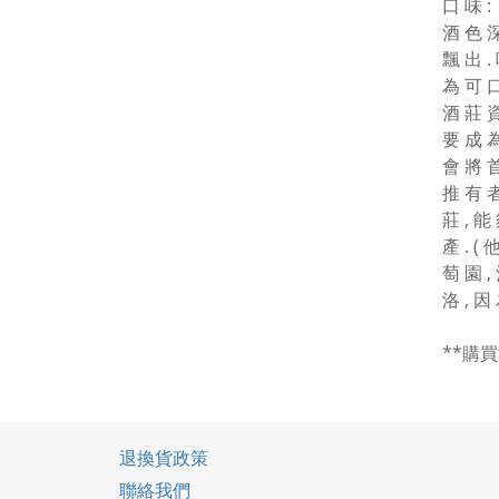
口 味 :
酒 色 深
飄 出 .
為 可 口
酒 莊 資
要 成 為
會 將 首
推 有 者
莊 , 能 
產 . (
萄 園 ,
洛 , 因 為
**購
退換貨政策
聯絡我們