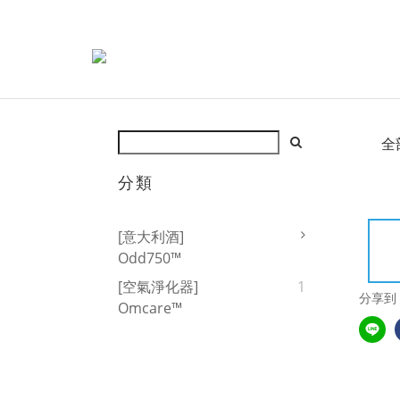
全
分類
[意大利酒]
Odd750™
[空氣淨化器]
1
分享到
Omcare™