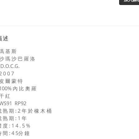
描述
 瑪 基 斯
 沙 瑪 沙 巴 羅 洛
D.O.C.G.
2 0 0 7
 皮 爾 蒙 特
 100% 內 比 奧 羅
 干 紅
 WS91 RP92
 熟 期 : 2 年 於 橡 木 桶
 熟 期 : 1 年
度 : 1 4 . 5 %
 間 : 4 5分 鐘