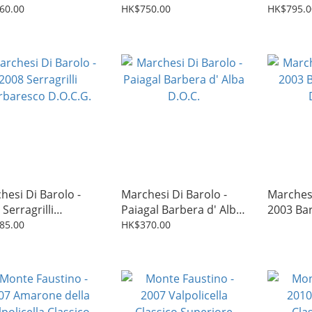
D.O.C.G.
D.O.C.G.
60.00
HK$750.00
HK$795.0
hesi Di Barolo -
Marchesi Di Barolo -
Marchesi
Serragrilli
Paiagal Barbera d' Alba
2003 Bar
aresco D.O.C.G.
D.O.C.
D.O.C.G.
85.00
HK$370.00