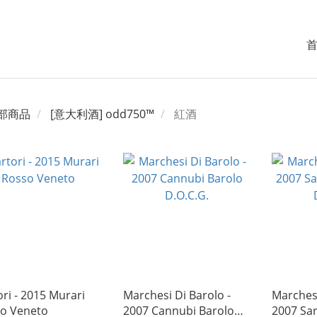
部商品
[意大利酒] odd750™
紅酒
ori - 2015 Murari
Marchesi Di Barolo -
Marchesi
o Veneto
2007 Cannubi Barolo
2007 Sa