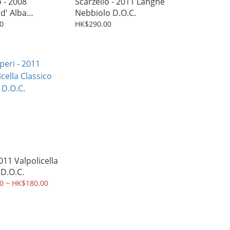
o - 2008
Scarzello - 2011 Langhe
d' Alba
Nebbiolo D.O.C.
e D.O.C.
0
HK$290.00
011 Valpolicella
 D.O.C.
0 ~ HK$180.00