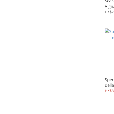
Scar
Vign
HK$7
Sper
della
Clas
HK$3