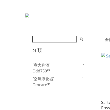
全
分類
[意大利酒]
Odd750™
[空氣淨化器]
1
Omcare™
Sart
Ross