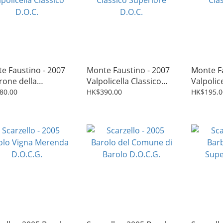
e Faustino - 2007
Monte Faustino - 2007
Monte Fa
one della
Valpolicella Classico
Valpolic
licella Classico
Superiore D.O.C.
D.O.C.
80.00
HK$390.00
HK$195.0
C.