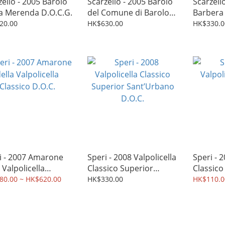
zello - 2005 Barolo
Scarzello - 2005 Barolo
Scarzell
a Merenda D.O.C.G.
del Comune di Barolo
Barbera 
D.O.C.G.
Superior
20.00
HK$630.00
HK$330.0
i - 2007 Amarone
Speri - 2008 Valpolicella
Speri - 2
 Valpolicella
Classico Superior
Classico
sico D.O.C.
Sant’Urbano D.O.C.
80.00 ~ HK$620.00
HK$330.00
HK$110.0